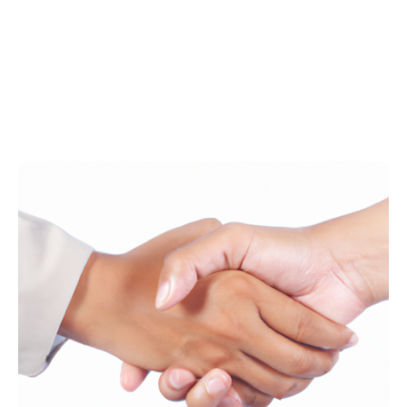
omzien naar elkaar, met
aandacht en warmte".