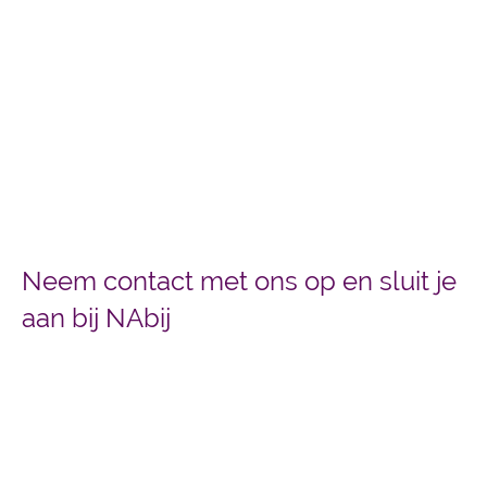
Neem contact met ons op en sluit je
aan bij NAbij
In Arnhem en directe omgeving NAbij zijn? Neem
contact met ons op via telefoonnummer: 085-
0163333 of mail: info@nabij.nu