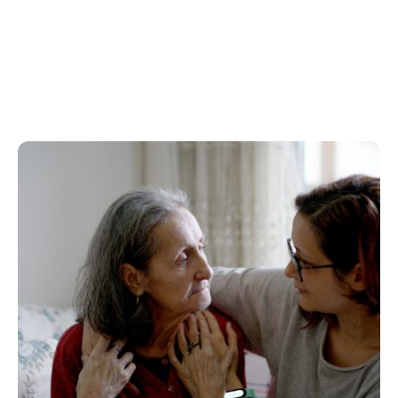
NAbij
om draait."