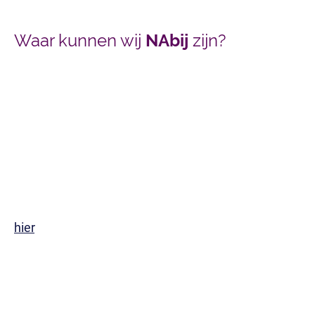
Waar kunnen wij
NAbij
zijn?
NAbij
is actief in Arnhem, de Liemers en
Wageningen en binnenkort ook in Nijmegen.
NAbij
is aangesloten bij het palliatief netwerk
Arnhem - de Liemers, Gelderse Vallei, Zuid
Gelderland en Veluwe Oost.
Wil je weten wat we voor jou of een naaste
kunnen betekenen? Neem gerust contact met
ons op en informeer naar de mogelijkheden.
Om de online brochure van
NAbij
in te zien klik je
hier
.