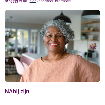
0163333
of klik
hier
voor meer informatie.
NAbij zijn